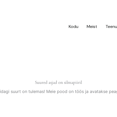
Kodu
Meist
Teen
Suured asjad on silmapiiril
idagi suurt on tulemas! Meie pood on töös ja avatakse peag