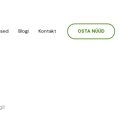
used
Blogi
Kontakt
OSTA NÜÜD
i!